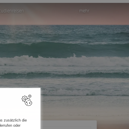
udienreisen
mehr
s zusätzlich die
errufen oder
r