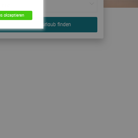
Woche
es akzeptieren
Jetzt Traumurlaub finden
Type
 23
HTTP
 23
ten, 3
HTTP
HTTP