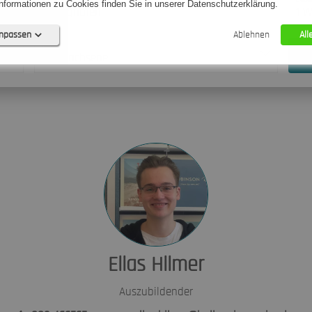
formationen zu Cookies finden Sie in unserer Datenschutzerklärung.
Abflughafen
1 
anpassen
Ablehnen
All
Reisende
2 Erwachsene
Diese Cookies sind für die Kernfunktionalität der Website erforderlich.
4)
Name
Provider
Purpose
Expiry
 (0)
11 Monate, 29 Tage,
agency
.hallo-reiseservice.de
Stunden
0)
11 Monate, 29 Tage,
e-consent
.booking.holidayland.de
0)
Stunden
23 Stunden, 59 Minu
econ_wootb
.booking.holidayland.de
0)
Sekunden
1 Tag, 1 Stunde, 59
svr
booking.holidayland.de
Minuten
Elias Hilmer
Auszubildender