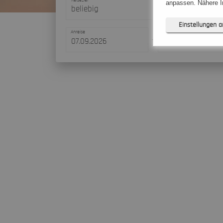
anpassen. Nähere In
beliebig
Einstellungen 
Anreise
Abreise
-
Notwendig (
Präferenzen
Statistiken (
Marketing (
Unspezifiziert (