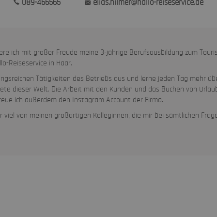
089-466565
elias.hilmer@hallo-reiseservice.de
re ich mit großer Freude meine 3-jährige Berufsausbildung zum Tour
o-Reiseservice in Haar.
ungsreichen Tätigkeiten des Betriebs aus und lerne jeden Tag mehr übe
iete dieser Welt. Die Arbeit mit den Kunden und das Buchen von Urla
eue ich außerdem den Instagram Account der Firma.
hr viel von meinen großartigen Kolleginnen, die mir bei sämtlichen Fra